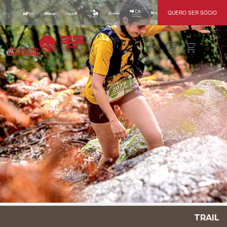
QUERO SER SÓCIO
search
account_circle
shopping_cart
Trail
TRAIL