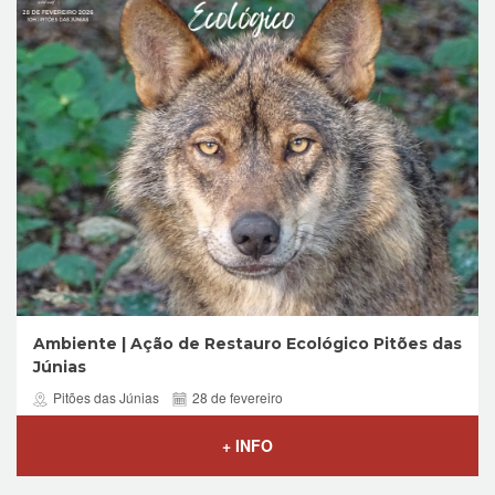
Ambiente | Ação de Restauro Ecológico Pitões das
Júnias
Pitões das Júnias
28 de fevereiro
+ INFO